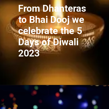
From Dhanteras
to Bhai Dooj we
celebrate the 5
Days of Diwali
2023