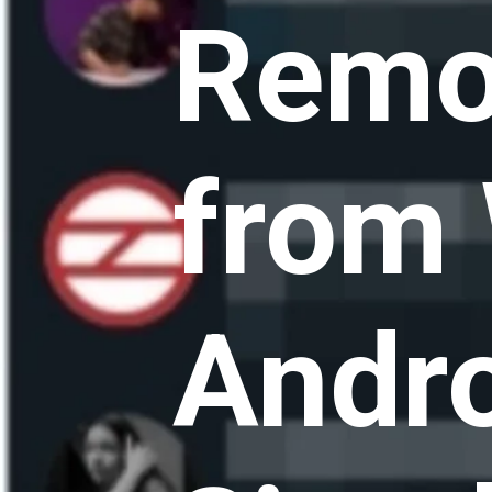
Remo
from
Andro