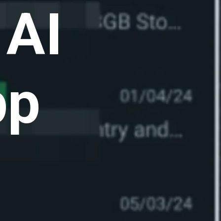
 AI
pp