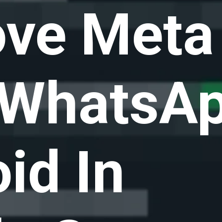
ve Meta
 WhatsA
id In