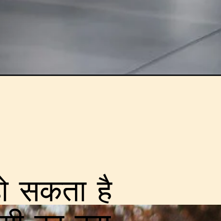
ो सकता है