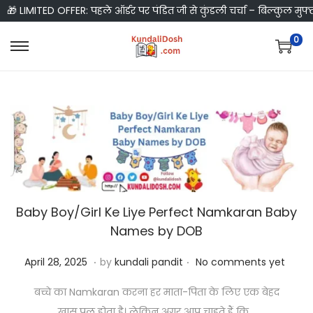
🎁 LIMITED OFFER: पहले ऑर्डर पर पंडित जी से कुंडली चर्चा – बिल्कुल मुफ्
0
S
S
k
k
i
i
p
p
t
t
o
o
n
c
a
o
Baby Boy/Girl Ke Liye Perfect Namkaran Baby
v
n
Names by DOB
i
t
g
e
.
.
P
A
April 28, 2025
by
kundali pandit
No comments yet
a
n
o
p
t
t
बच्चे का Namkaran करना हर माता-पिता के लिए एक बेहद
s
r
i
खास पल होता है। लेकिन अगर आप चाहते हैं कि…