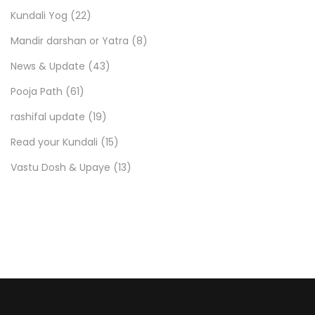
Kundali Yog
(22)
Mandir darshan or Yatra
(8)
News & Update
(43)
Pooja Path
(61)
rashifal update
(19)
Read your Kundali
(15)
Vastu Dosh & Upaye
(13)