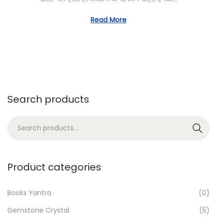
t
i
o
e
l
Read More
n
d
2
o
8
n
,
2
0
Search products
2
5
S
Search
e
a
r
Product categories
c
h
Books Yantra
(0)
f
Gemstone Crystal
(5)