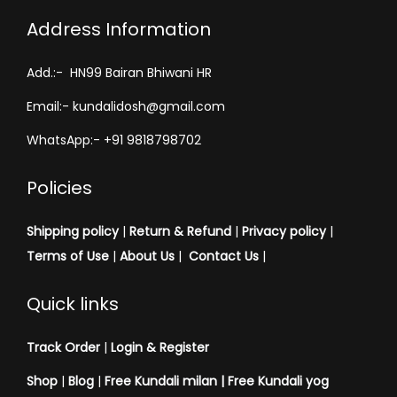
Address Information
Add.:- HN99 Bairan Bhiwani HR
Email:- kundalidosh@gmail.com
WhatsApp:- +91 9818798702
Policies
Shipping policy
|
Return & Refund
|
Privacy policy
|
Terms of Use
|
About Us
|
Contact Us
|
Quick links
Track Order
|
Login & Register
Shop
|
Blog
|
Free Kundali milan |
Free Kundali yog