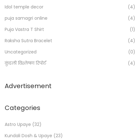
o
Idol temple decor
(4)
r
:
puja samagri online
(4)
>
Puja Vastra T Shirt
(1)
Raksha Sutra Bracelet
(4)
Uncategorized
(0)
कुंडली विश्लेषण रिपोर्ट
(4)
Advertisement
Categories
Astro Upaye
(32)
Kundali Dosh & Upaye
(23)