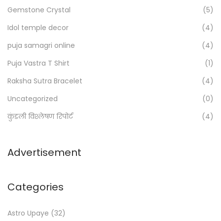
f
Gemstone Crystal
(5)
o
Idol temple decor
(4)
r
:
puja samagri online
(4)
>
Puja Vastra T Shirt
(1)
Raksha Sutra Bracelet
(4)
Uncategorized
(0)
कुंडली विश्लेषण रिपोर्ट
(4)
Advertisement
Categories
Astro Upaye
(32)