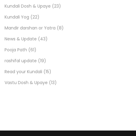
Kundali Dosh & Upaye
(23)
Kundali Yog
(22)
Mandir darshan or Yatra
(8)
News & Update
(43)
Pooja Path
(61)
rashifal update
(19)
Read your Kundali
(15)
Vastu Dosh & Upaye
(13)