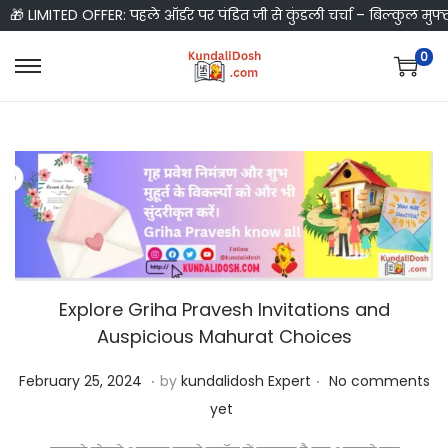
🎁 LIMITED OFFER: पहले ऑर्डर पर पंडित जी से कुंडली चर्चा – बिल्कुल मुफ्
0
S
S
k
k
i
i
p
p
t
t
o
o
n
c
a
o
v
n
Explore Griha Pravesh Invitations and
i
t
Auspicious Mahurat Choices
g
e
.
.
P
F
February 25, 2024
by
kundalidosh Expert
No comments
a
n
o
e
yet
t
t
s
b
i