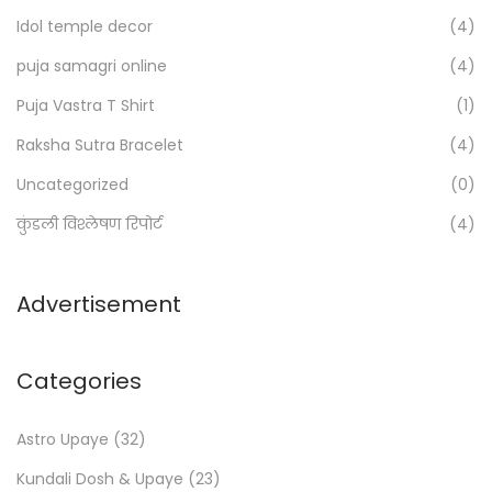
o
Idol temple decor
(4)
r
:
puja samagri online
(4)
>
Puja Vastra T Shirt
(1)
Raksha Sutra Bracelet
(4)
Uncategorized
(0)
कुंडली विश्लेषण रिपोर्ट
(4)
Advertisement
Categories
Astro Upaye
(32)
Kundali Dosh & Upaye
(23)