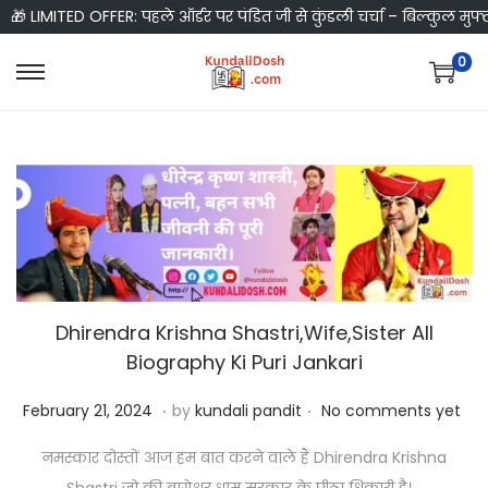
🎁 LIMITED OFFER: पहले ऑर्डर पर पंडित जी से कुंडली चर्चा – बिल्कुल मुफ्
0
S
S
k
k
i
i
p
p
t
t
o
o
n
c
a
o
v
n
Dhirendra Krishna Shastri,Wife,Sister All
Biography Ki Puri Jankari
i
t
g
e
.
.
P
F
February 21, 2024
by
kundali pandit
No comments yet
a
n
o
e
t
t
नमस्कार दोस्तों आज हम बात करने वाले हैं Dhirendra Krishna
s
b
i