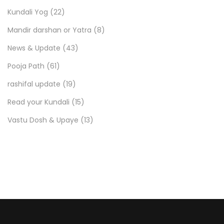
Kundali Yog
(22)
Mandir darshan or Yatra
(8)
News & Update
(43)
Pooja Path
(61)
rashifal update
(19)
Read your Kundali
(15)
Vastu Dosh & Upaye
(13)