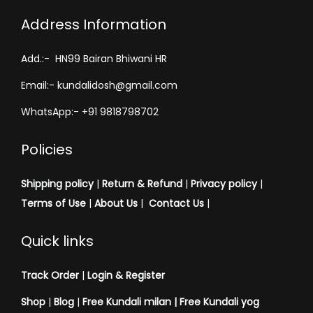
Address Information
Add.:- HN99 Bairan Bhiwani HR
Email:- kundalidosh@gmail.com
WhatsApp:- +91 9818798702
Policies
Shipping policy
|
Return & Refund
|
Privacy policy
|
Terms of Use
|
About Us
|
Contact Us
|
Quick links
Track Order
|
Login & Register
Shop
|
Blog
|
Free Kundali milan |
Free Kundali yog