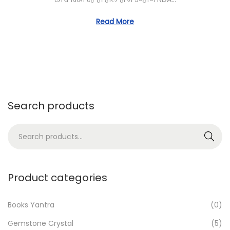
t
e
o
e
8
Read More
n
d
,
o
2
n
0
2
4
Search products
S
Search
e
a
r
Product categories
c
h
Books Yantra
(0)
f
Gemstone Crystal
(5)