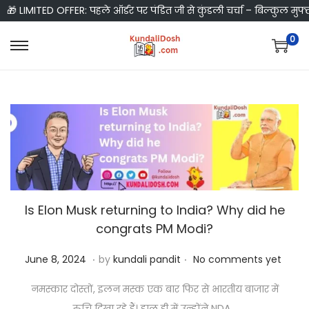
🎁 LIMITED OFFER: पहले ऑर्डर पर पंडित जी से कुंडली चर्चा – बिल्कुल मुफ्
0
S
S
k
k
i
i
p
p
t
t
o
o
n
c
a
o
Is Elon Musk returning to India? Why did he
v
n
congrats PM Modi?
i
t
g
e
.
.
P
J
June 8, 2024
by
kundali pandit
No comments yet
a
n
o
u
t
t
नमस्कार दोस्तों, इलन मस्क एक बार फिर से भारतीय बाजार में
s
n
i
रुचि दिखा रहे हैं। हाल ही में उन्होंने NDA…