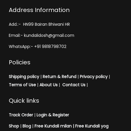
Address Information
Add.:- HN99 Bairan Bhiwani HR
Email:- kundalidosh@gmail.com
WhatsApp:- +91 9818798702
Policies
Shipping policy
|
Return & Refund
|
Privacy policy
|
Terms of Use
|
About Us
|
Contact Us
|
Quick links
Track Order
|
Login & Register
Shop
|
Blog
|
Free Kundali milan |
Free Kundali yog