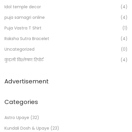
o
Idol temple decor
(4)
r
:
puja samagri online
(4)
>
Puja Vastra T Shirt
(1)
Raksha Sutra Bracelet
(4)
Uncategorized
(0)
कुंडली विश्लेषण रिपोर्ट
(4)
Advertisement
Categories
Astro Upaye
(32)
Kundali Dosh & Upaye
(23)