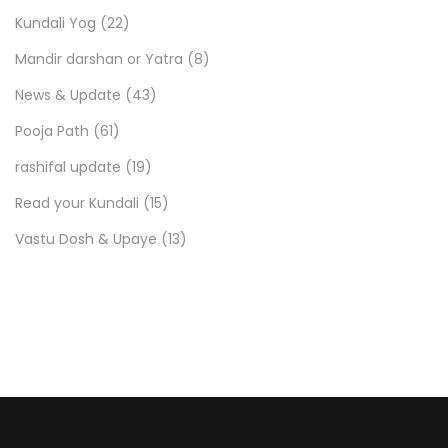
Kundali Yog
(22)
Mandir darshan or Yatra
(8)
News & Update
(43)
Pooja Path
(61)
rashifal update
(19)
Read your Kundali
(15)
Vastu Dosh & Upaye
(13)