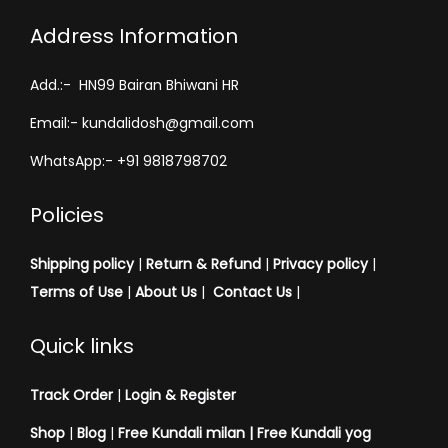
Address Information
Add.:- HN99 Bairan Bhiwani HR
Email:- kundalidosh@gmail.com
WhatsApp:- +91 9818798702
Policies
Shipping policy
|
Return & Refund
|
Privacy policy
|
Terms of Use
|
About Us
|
Contact Us
|
Quick links
Track Order
|
Login & Register
Shop
|
Blog
|
Free Kundali milan |
Free Kundali yog