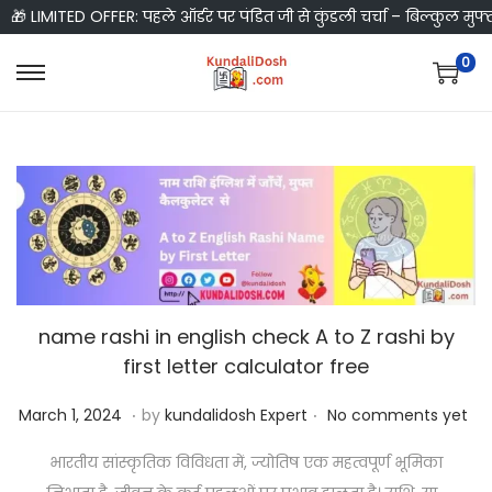
🎁 LIMITED OFFER: पहले ऑर्डर पर पंडित जी से कुंडली चर्चा – बिल्कुल मुफ्
0
S
S
k
k
i
i
p
p
t
t
o
o
n
c
a
o
v
n
name rashi in english check A to Z rashi by
i
t
first letter calculator free
g
e
.
.
P
M
March 1, 2024
by
kundalidosh Expert
No comments yet
a
n
o
a
t
t
भारतीय सांस्कृतिक विविधता में, ज्योतिष एक महत्वपूर्ण भूमिका
s
r
i