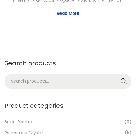
निभाता है, जीवन के कई पहलुओं पर प्रभाव डालता है। राशि, या…
t
c
o
e
h
Read More
n
d
1
o
,
n
2
0
2
Search products
4
S
Search
e
a
r
Product categories
c
h
Books Yantra
(0)
f
Gemstone Crystal
(5)