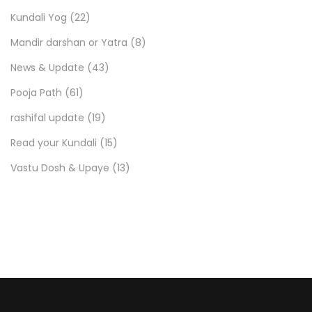
Kundali Yog
(22)
Mandir darshan or Yatra
(8)
News & Update
(43)
Pooja Path
(61)
rashifal update
(19)
Read your Kundali
(15)
Vastu Dosh & Upaye
(13)