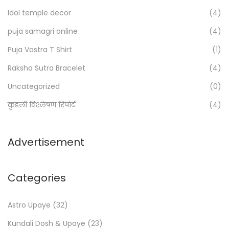
o
Idol temple decor
(4)
r
:
puja samagri online
(4)
>
Puja Vastra T Shirt
(1)
Raksha Sutra Bracelet
(4)
Uncategorized
(0)
कुंडली विश्लेषण रिपोर्ट
(4)
Advertisement
Categories
Astro Upaye
(32)
Kundali Dosh & Upaye
(23)