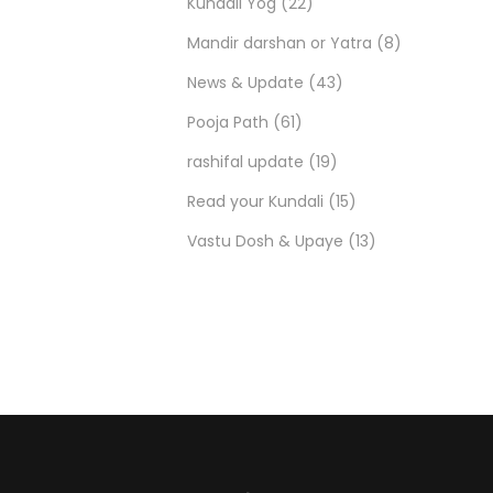
Kundali Yog
(22)
Mandir darshan or Yatra
(8)
News & Update
(43)
Pooja Path
(61)
rashifal update
(19)
Read your Kundali
(15)
Vastu Dosh & Upaye
(13)