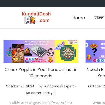
Home
जन्म 
S
S
k
k
i
i
p
p
t
t
o
o
n
c
a
o
Check Yogas in Your Kundali: just in
Neech Bh
v
n
10 seconds
: Kn
i
t
.
.
P
O
P
October 28, 2024
by
kundalidosh Expert
October 2
g
e
o
c
o
No comments yet
a
n
s
t
s
t
t
ज्योतिष शास्त्र में कुंडली का विशेष महत्व है। हर
What i