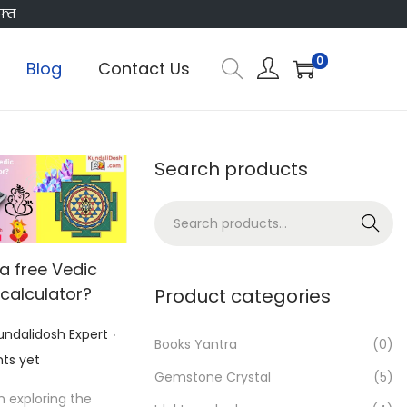
फ्त
0
Blog
Contact Us
Search products
S
Search
e
a
a free Vedic
r
calculator?
Product categories
c
.
undalidosh Expert
h
Books Yantra
(0)
ts yet
f
Gemstone Crystal
(5)
o
in exploring the