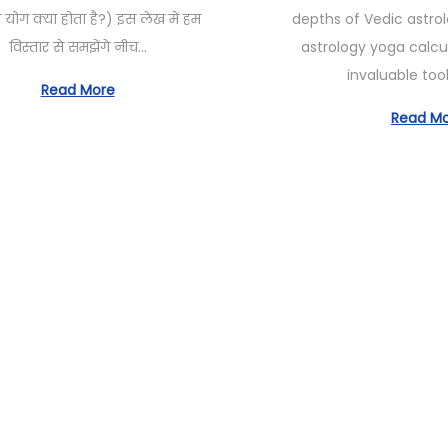
t
o
e
depths of Vedic astrol
 योग क्या होता है?) इस लेख में हम
e
b
2
astrology yoga calcu
विस्तार से समझेंगे नीच…
d
e
6
invaluable too
o
r
,
Read More
n
1
2
Read M
6
0
,
2
2
5
0
2
4