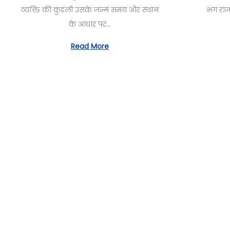
t
o
t
i
व्यक्ति की कुंडली उसके जन्म समय और स्थान
भंग राज
e
b
e
o
के आधार पर…
d
e
d
n
o
r
o
Read More
n
2
n
8
,
2
0
2
4