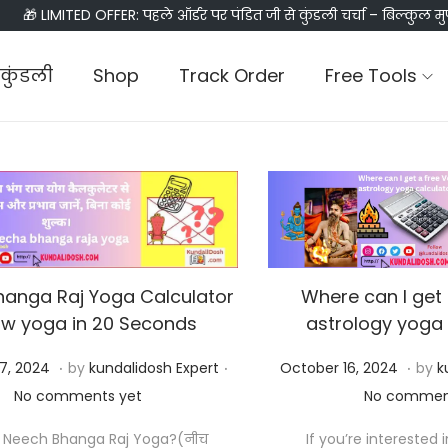
🎁 LIMITED OFFER: पहले ऑर्डर पर पंडित जी से कुंडली चर्चा – बिल्कुल मु
कुंडली
Shop
Track Order
Free Tools
Where can I get 
anga Raj Yoga Calculator
astrology yoga 
ow yoga in 20 Seconds
.
.
.
P
O
J
October 16, 2024
by
k
7, 2024
by
kundalidosh Expert
o
c
u
No commen
No comments yet
s
t
n
If you’re interested 
s Neech Bhanga Raj Yoga?(नीच