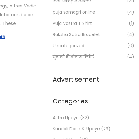
Idol temple decor
(4)
r
ogy, a free Vedic
:
puja samagri online
(4)
lator can be an
>
l. These…
Puja Vastra T Shirt
(1)
Raksha Sutra Bracelet
(4)
ore
Uncategorized
(0)
कुंडली विश्लेषण रिपोर्ट
(4)
Advertisement
Categories
Astro Upaye
(32)
Kundali Dosh & Upaye
(23)