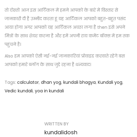
तो दोस्तों आज इस आर्टिकल में हमने आपको के बारे में विस्तार से
जानकारी दी है उम्मीद करता हूं यह आर्टिकल आपको बहुत-बहुत पसंद
आया होगा अगर आपको यह आर्टिकल अच्छा लगा है then इसे अपने
मित्रों के साथ शेयर करना है और हमें अपनी राय कमेंट बॉक्स में हम तक
पहुंचने है।
Also हम आपको ऐसी नई-नई जानकारियां प्रोवाइड करवाते रहेंगे बस
आपको हमारे ब्लॉग के साथ जुड़े रहना है धन्यवाद।
Tags
:
calculator
,
dhan yog
,
kundali bhagya
,
Kundali yog
,
Vedic kundali
,
yoa in kundali
P
P
H
r
a
o
e
v
s
WRITTEN BY
v
e
kundalidosh
i
y
t