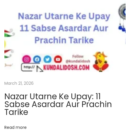
i
s
l
i
s
t
?
N
H
e
o
x
w
March 21, 2026
t
T
Nazar Utarne Ke Upay: 11
p
o
Sabse Asardar Aur Prachin
o
R
Tarike
s
e
t
m
:
o
Read more