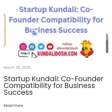
o
t
o
A
s
t
r
o
l
o
March 28, 2026
g
Startup Kundali: Co-Founder
e
Compatibility for Business
r
Success
s
t
Read more
h