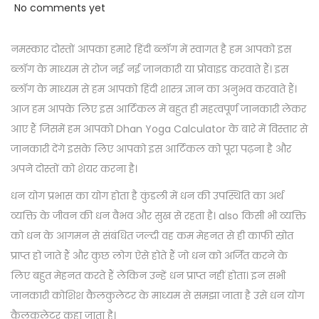
o
e
o
No comments yet
o
s
b
s
n
t
r
t
नमस्कार दोस्तों आपका हमारे हिंदी ब्लॉग में स्वागत है हम आपको इस
e
u
e
ब्लॉग के माध्यम से रोज नई नई जानकारी या प्रोवाइड करवाते हैं। इस
d
a
d
ब्लॉग के माध्यम से हम आपको हिंदी शास्त्र ज्ञान का अनुभव करवाते हैं।
o
r
i
आज हम आपके लिए इस आर्टिकल में बहुत ही महत्वपूर्ण जानकारी लेकर
n
y
n
आए हैं जिसमें हम आपको Dhan Yoga Calculator के बारे में विस्तार से
1
जानकारी देंगे इसके लिए आपको इस आर्टिकल को पूरा पढ़ना है और
9
अपने दोस्तों को शेयर करना है।
,
धन योग प्रभास का योग होता है कुंडली में धन की उपस्थिति का अर्थ
2
व्यक्ति के जीवन की धन वैभव और सुख से रहता है। also किसी भी व्यक्ति
0
को धन के आगमन से संबंधित जल्दी वह कम मेहनत से ही काफी स्रोत
2
प्राप्त हो जाते हैं और कुछ लोग ऐसे होते हैं जो धन को अर्जित करने के
4
लिए बहुत मेहनत करते हैं लेकिन उन्हें धन प्राप्त नहीं होता। इन सभी
जानकारी कोशिश कैलकुलेटर के माध्यम से समझा जाता है उसे धन योग
कैलकुलेटर कहा जाता है।