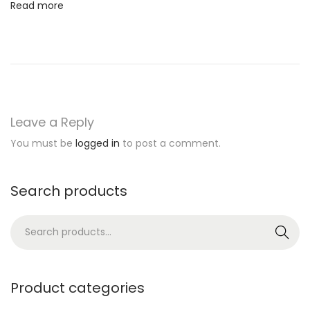
Read more
W
i
t
h
T
h
Leave a Reply
e
You must be
logged in
to post a comment.
s
e
5
Search products
E
S
a
Search
e
s
a
y
r
S
Product categories
c
t