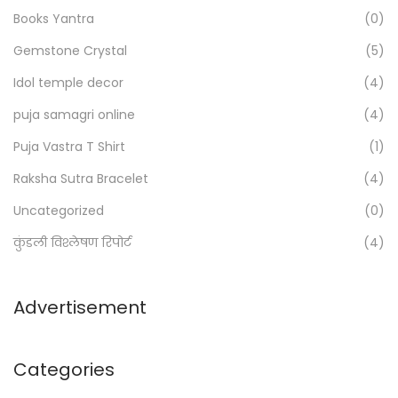
h
e
Books Yantra
(0)
f
p
Gemstone Crystal
(5)
o
s
Idol temple decor
(4)
r
:
puja samagri online
(4)
>
Puja Vastra T Shirt
(1)
Raksha Sutra Bracelet
(4)
Uncategorized
(0)
कुंडली विश्लेषण रिपोर्ट
(4)
Advertisement
Categories