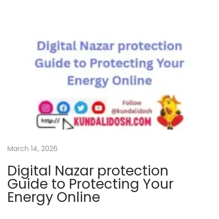
v
e
N
e
g
a
t
i
v
e
E
March 14, 2026
n
Digital Nazar protection
e
Guide to Protecting Your
r
Energy Online
g
y