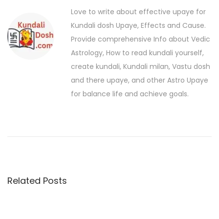
o
o
Love to write about effective upaye for
n
u
u
Kundali dosh Upaye, Effects and Cause.
a
s
c
Provide comprehensive Info about Vedic
p
h
v
Astrology, How to read kundali yourself,
o
e
create kundali, Kundali milan, Vastu dosh
i
s
c
and there upaye, and other Astro Upaye
t
g
k
for balance life and achieve goals.
:
e
a
d
t
b
e
i
f
o
o
Related Posts
n
r
e
g