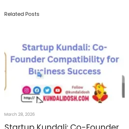
J
o
a
Related Posts
n
n
i
y
e
A
a
j
K
a
L
u
c
k
March 28, 2026
y
Startup Kundali: Co-Founder