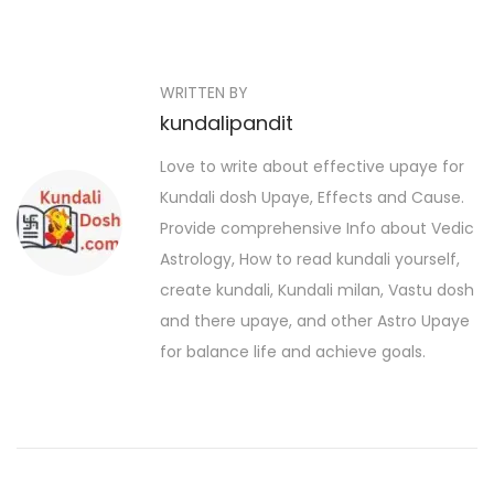
P
P
R
r
a
o
e
s
s
WRITTEN BY
v
h
kundalipandit
i
i
t
o
L
Love to write about effective upaye for
n
u
u
Kundali dosh Upaye, Effects and Cause.
a
s
c
Provide comprehensive Info about Vedic
p
k
v
Astrology, How to read kundali yourself,
o
y
create kundali, Kundali milan, Vastu dosh
i
s
N
and there upaye, and other Astro Upaye
t
g
u
for balance life and achieve goals.
:
m
a
b
t
e
r
i