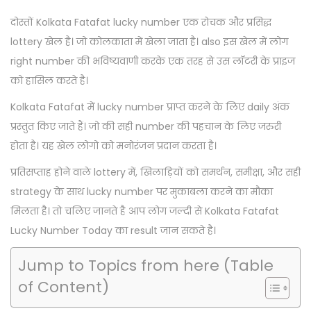
s
r
s
o
t
c
t
दोस्तों Kolkata Fatafat lucky number एक रोचक और प्रसिद्ध
n
e
h
e
lottery खेल है। जो कोलकाता में खेला जाता है। also इस खेल में लोग
d
1
d
right number की भविष्यवाणी करके एक तरह से उस लॉटरी के प्राइज
o
4
i
को हासिल करते है।
n
,
n
Kolkata Fatafat में lucky number प्राप्त करने के लिए daily अंक
2
प्रस्तुत किए जाते हैं। जो की सही number की पहचान के लिए जरुरी
0
होता है। यह खेल लोगो को मनोरंजन प्रदान करता है।
2
प्रतिसप्ताह होने वाले lottery में, खिलाड़ियों को समर्थन, समीक्षा, और सही
4
strategy के साथ lucky number पर मुकाबला करने का मौका
मिलता है। तो चलिए जानते है आप लोग जल्दी से Kolkata Fatafat
Lucky Number Today का result जान सकते है।
Jump to Topics from here (Table
of Content)