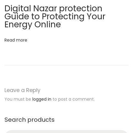
i
Digital Nazar protection
g
Guide to Protecting Your
?
Energy Online
F
o
Read more
l
l
o
w
G
h
Leave a Reply
o
You must be
logged in
to post a comment.
s
h
B
Search products
a