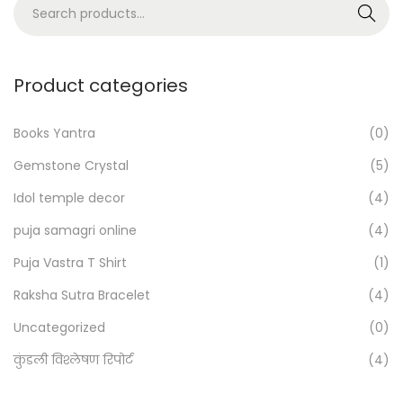
S
b
Search
e
u
a
’
r
s
Product categories
c
E
h
x
Books Yantra
(0)
f
p
Gemstone Crystal
(5)
o
e
Idol temple decor
(4)
r
r
:
t
puja samagri online
(4)
>
T
Puja Vastra T Shirt
(1)
i
Raksha Sutra Bracelet
(4)
p
Uncategorized
(0)
s
कुंडली विश्लेषण रिपोर्ट
(4)