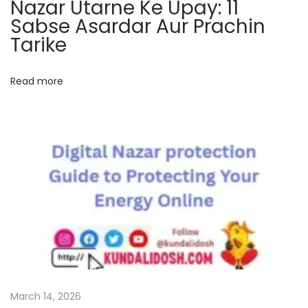
Nazar Utarne Ke Upay: 11
t
k
Sabse Asardar Aur Prachin
p
a
Tarike
o
t
s
a
t
F
Read more
:
F
W
a
n
t
t
o
W
i
n
B
March 14, 2026