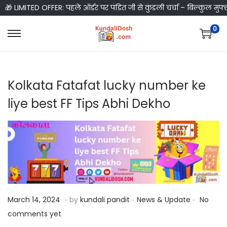
🎁 LIMITED OFFER: पहले ऑर्डर पर पंडित जी से कुंडली चर्चा – बिल्कुल मुफ्
0
S
S
k
k
i
i
Kolkata Fatafat lucky number ke
p
p
t
t
liye best FF Tips Abhi Dekho
o
o
n
c
a
o
v
n
i
t
g
e
.
.
.
a
n
P
M
P
March 14, 2024
by
kundali pandit
News & Update
No
t
t
o
a
o
comments yet
i