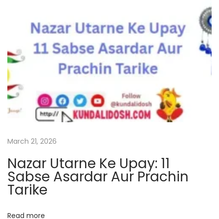
N
G
e
a
x
j
t
a
p
k
o
e
s
s
t
a
:
r
i
March 21, 2026
Y
Nazar Utarne Ke Upay: 11
o
Sabse Asardar Aur Prachin
g
Tarike
a
I
Read more