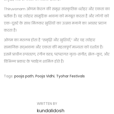
Thiruvonam ओणम केरल की समृद्ध सांस्कृतिक धरोहर और एकता का
प्रतीक है। यह त्योहार सामूहिक भावना को मजबूत करता है और लोगों को
एक-दूसरे के साथ मिलकर खुशियों का उत्सव मनाने का अवसर प्रदान
करता है।
ओणम का मतलब होता है “समृद्धि और खुशियाँ,” और यह त्योहार
सामाजिक सद्भावना और एकता की महत्वपूर्ण मान्यता को दर्शाता है।
इसमें प्राचीन रूपांतरण, रंगीन वस्त्र, परंपरागत नृत्य-संगीत, खेल-कूद, और
विभिन्न प्रकार के पर्वाहन शामिल होते हैं।
Tags
:
pooja path
,
Pooja Vidhi
,
Tyohar Festivals
P
P
C
r
h
o
e
a
s
WRITTEN BY
v
n
kundalidosh
i
d
t