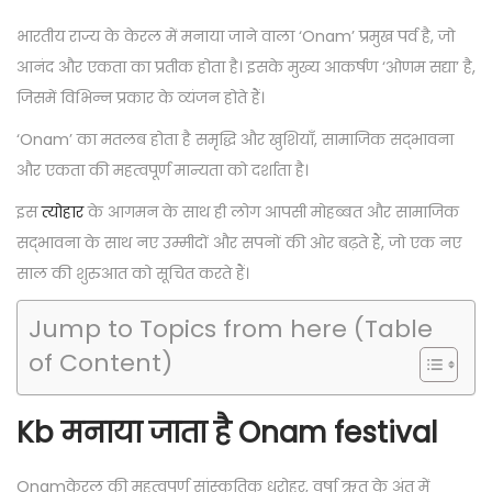
s
g
s
o
t
u
t
भारतीय राज्य के केरल में मनाया जाने वाला ‘Onam’ प्रमुख पर्व है, जो
n
e
s
e
आनंद और एकता का प्रतीक होता है। इसके मुख्य आकर्षण ‘ओणम सद्या’ है,
d
t
d
जिसमें विभिन्न प्रकार के व्यंजन होते हैं।
o
2
i
‘Onam’ का मतलब होता है समृद्धि और खुशियाँ, सामाजिक सद्भावना
n
3
n
और एकता की महत्वपूर्ण मान्यता को दर्शाता है।
,
इस
त्योहार
के आगमन के साथ ही लोग आपसी मोहब्बत और सामाजिक
2
सद्भावना के साथ नए उम्मीदों और सपनों की ओर बढ़ते हैं, जो एक नए
0
साल की शुरुआत को सूचित करते हैं।
2
3
Jump to Topics from here (Table
of Content)
Kb मनाया जाता है Onam festival
Onamकेरल की महत्वपूर्ण सांस्कृतिक धरोहर, वर्षा ऋतु के अंत में