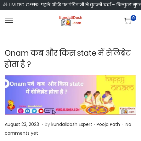
🎁 LIMITED OFFER: पहले ऑर्डर पर पंडित जी से कुंडली चर्चा – बिल्कुल मुफ्
0
S
S
k
k
i
i
Onam कब और किस state में सेलिब्रेट
p
p
t
t
होता है ?
o
o
n
c
a
o
v
n
i
t
g
e
.
.
.
a
n
P
A
P
August 23, 2023
by
kundalidosh Expert
Pooja Path
No
t
t
o
u
o
comments yet
i