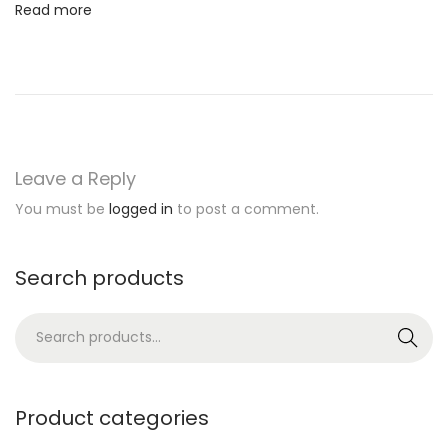
Read more
B
e
n
e
f
i
Leave a Reply
t
You must be
logged in
to post a comment.
s
O
r
Search products
T
S
r
Search
e
y
a
O
r
u
Product categories
c
r