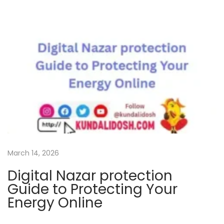
n
A
s
t
r
o
l
o
g
y
A
March 14, 2026
n
Digital Nazar protection
d
Guide to Protecting Your
I
Energy Online
t
s