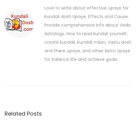
o
r
Love to write about effective upaye for
n
u
a
Kundali dosh Upaye, Effects and Cause.
a
s
G
Provide comprehensive Info about Vedic
p
r
v
Astrology, How to read kundali yourself,
o
a
create kundali, Kundali milan, Vastu dosh
i
s
h
and there upaye, and other Astro Upaye
t
g
a
for balance life and achieve goals.
:
n
a
D
t
o
s
i
h
o
से
Related Posts
n
क
रे
ब