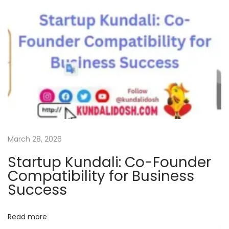
चा
व
।
जा
नि
ए
इ
स
के
नि
March 28, 2026
वा
Startup Kundali: Co-Founder
र
Compatibility for Business
ण
Success
उ
पा
Read more
य