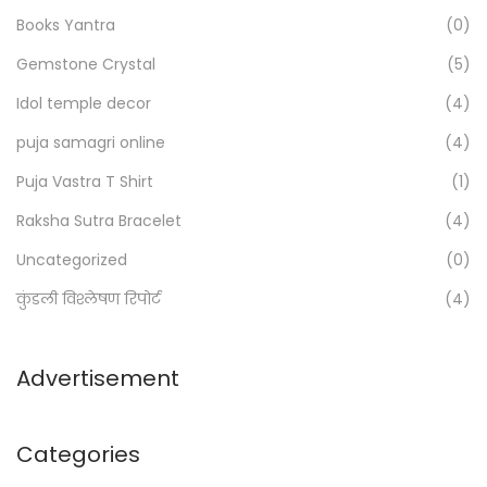
h
F
Books Yantra
(0)
f
r
Gemstone Crystal
(5)
o
e
Idol temple decor
(4)
r
e
:
C
puja samagri online
(4)
>
a
Puja Vastra T Shirt
(1)
l
Raksha Sutra Bracelet
(4)
c
Uncategorized
(0)
u
l
कुंडली विश्लेषण रिपोर्ट
(4)
a
t
Advertisement
o
r
Categories