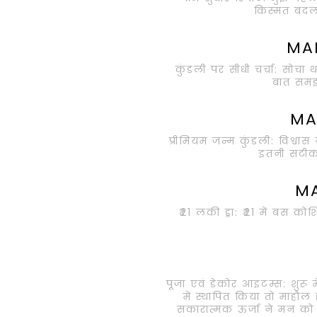
किस्मत बदलत
MA
कुंडली पर सीधी चर्चा: सोचा
बात सम
MA
प्रीमियम जन्म कुंडली: विश्वास 
इतनी सटीक
M
₹21 लकी ड्रा: ₹21 में बस क
पूजा एवं डेकोर आइटम्स: शुरू 
में स्थापित किया तो माहौल 
सकारात्मक ऊर्जा ने मन को 