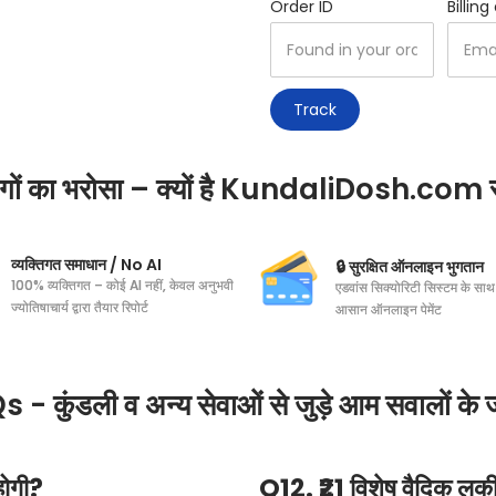
Order ID
Billin
Track
लोगों का भरोसा – क्यों है KundaliDosh.com
व्यक्तिगत समाधान / No AI
🔒 सुरक्षित ऑनलाइन भुगतान
100% व्यक्तिगत – कोई AI नहीं, केवल अनुभवी
एडवांस सिक्योरिटी सिस्टम के साथ
ज्योतिषाचार्य द्वारा तैयार रिपोर्ट
आसान ऑनलाइन पेमेंट
 - कुंडली व अन्य सेवाओं से जुड़े आम सवालों के 
होगी?
Q12. ₹21 विशेष वैदिक लकी ड्