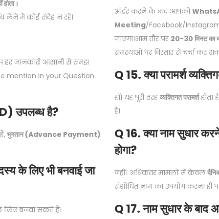
ं होता।
ऑर्डर करने के बाद आपको
WhatsAp
लेने में कोई संदेह न रहे।
Meeting
/Facebook/Instagram ca
जाएगा।आम तौर पर
20-30 मिनट का व्य
समस्याओं पर विस्तार से चर्चा कर सकते
 आप हर जानकारी आसानी से समझ
Q 15. क्या परामर्श व्य
se mention in your Question
हाँ। यह पूरी तरह
व्यक्तिगत परामर्श
होता ह
) उपलब्ध है?
है।
Q 16. क्या नाम सुधार करन
ं,
भुगतान (Advance Payment)
होगा?
सदस्य के लिए भी बनवाई जा
नहीं। अधिकतर मामलों में केवल
दैनि
संशोधित नाम का उपयोग करना ही पर्या
Q 17. नाम सुधार के बाद अ
 लिए बनवा सकते हैं।