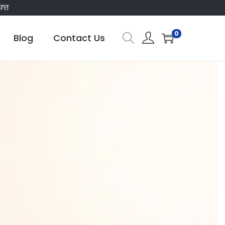
फ्त
0
Blog
Contact Us