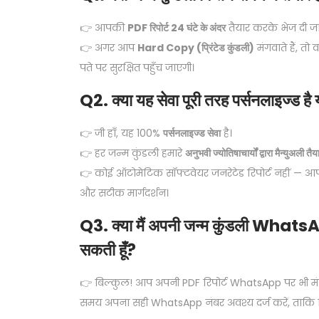
👉 आपकी
PDF रिपोर्ट 24 घंटे के अंदर
तैयार करके भेज दी जात
👉 अगर आप
Hard Copy (प्रिंटेड कुंडली)
मंगवाते हैं, तो
पते पर सुरक्षित पहुँच जाएगी।
Q2. क्या यह सेवा पूरी तरह पर्सनलाइज्ड है 
👉 जी हाँ, यह 100%
पर्सनलाइज्ड सेवा
है।
👉 हर जन्म कुंडली हमारे
अनुभवी ज्योतिषाचार्यों द्वारा मैन्युअली तैय
👉 कोई ऑटोमेटिक सॉफ्टवेयर जनरेटेड रिपोर्ट नहीं — आप
और सटीक मार्गदर्शन।
Q3. क्या मैं अपनी जन्म कुंडली Whats
सकती हूँ?
👉 बिल्कुल! आप अपनी PDF रिपोर्ट WhatsApp पर भी मं
समय अपना सही WhatsApp नंबर अवश्य दर्ज करें, ताकि रि