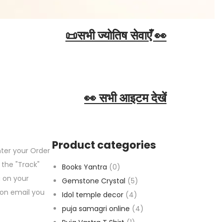
📜सभी ज्योतिष सेवाएँ 👀
👀 सभी आइटम देखें
Product categories
nter your Order
 the "Track"
Books Yantra
(0)
u on your
Gemstone Crystal
(5)
ion email you
Idol temple decor
(4)
puja samagri online
(4)