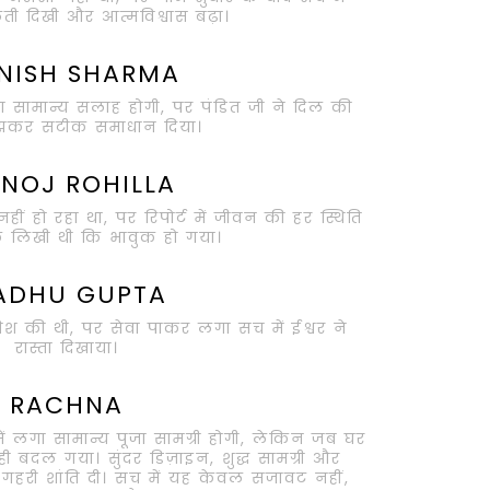
ी दिखी और आत्मविश्वास बढ़ा।
NISH SHARMA
 था सामान्य सलाह होगी, पर पंडित जी ने दिल की
झकर सटीक समाधान दिया।
NOJ ROHILLA
नहीं हो रहा था, पर रिपोर्ट में जीवन की हर स्थिति
 लिखी थी कि भावुक हो गया।
ADHU GUPTA
ोशिश की थी, पर सेवा पाकर लगा सच में ईश्वर ने
रास्ता दिखाया।
RACHNA
में लगा सामान्य पूजा सामग्री होगी, लेकिन जब घर
ही बदल गया। सुंदर डिज़ाइन, शुद्ध सामग्री और
गहरी शांति दी। सच में यह केवल सजावट नहीं,