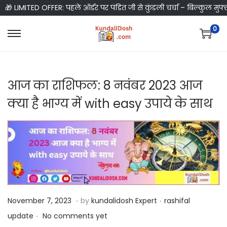
🎁 LIMITED OFFER: पहले ऑर्डर पर पंडित जी से कुंडली चर्चा – बिल्कुल मुफ्
0
S
S
k
k
i
i
आज का राशिफल: 8 नवंबर 2023 आज
p
p
t
t
क्या है भाग्य में with easy उपाये के साथ
o
o
n
c
a
o
v
n
i
t
g
e
a
n
.
.
P
N
P
November 7, 2023
by
kundalidosh Expert
rashifal
t
t
.
o
o
o
update
No comments yet
i