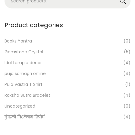
Search
e
a
r
Product categories
c
h
Books Yantra
(0)
f
Gemstone Crystal
(5)
o
Idol temple decor
(4)
r
:
puja samagri online
(4)
>
Puja Vastra T Shirt
(1)
Raksha Sutra Bracelet
(4)
Uncategorized
(0)
कुंडली विश्लेषण रिपोर्ट
(4)