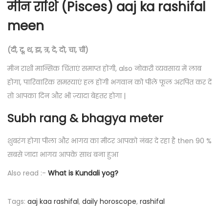
मीन राशि (Pisces) aaj ka rashifal
meen
(दी, दू, थ, झ, त्र, दे, दो, चा, ची)
मीन राशी मान्सिक चिंताएं समाप्त होंगी, also नोकरी व्यवसाय में लाब
होगा, पारिवारिक समस्याएं हल होंगी भगवान को पीले फूल अरपित कर दें
तो आपका दिन और भी ज़्यादा बेहतर होगा |
Subh rang & bhagya meter
शुबरंग होगा पीला और भागय का मीटर आपको नंबर दे रहा है then 90 %
सबसे जादा भागय आपके साथ बना हुआ
Also read :-
What is Kundali yog?
Tags
:
aaj kaa rashifal
,
daily horoscope
,
rashifal
P
P
सा