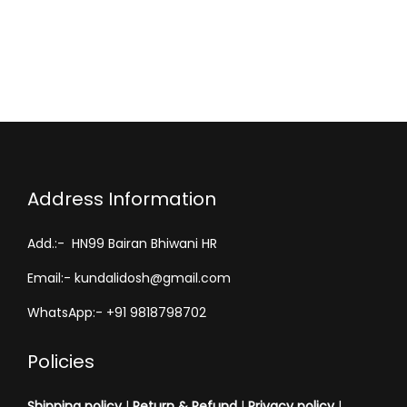
Address Information
Add.:- HN99 Bairan Bhiwani HR
Email:- kundalidosh@gmail.com
WhatsApp:- +91 9818798702
Policies
Shipping policy
|
Return & Refund
|
Privacy policy
|