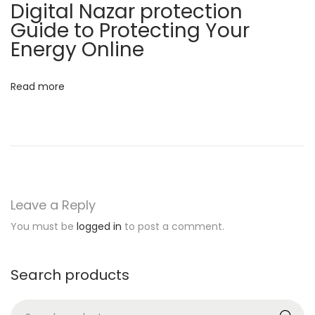
Digital Nazar protection
e
Guide to Protecting Your
a
Energy Online
s
y
Read more
उ
पा
ये
के
सा
थ
Leave a Reply
You must be
logged in
to post a comment.
Search products
S