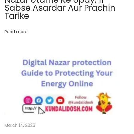
Sabse Asardar Aur Prachin
र
Tarike
2
0
2
Read more
3
आ
ज
क्या
है
भा
ग्य
में
w
i
t
March 14, 2026
h