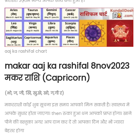
प्रतिशत उठ्तम भाग्य आपके साथ बना हुआ है।
aaj ka rashifal chart
makar aaj ka rashifal 8nov2023
मकर राशि (Capricorn)
(भो, ज, जी, खि, खु,खे, खो, ग,गी र)
मकरराशी कोई शुब सूचना इस समय आपको मिल सकती है। स्वास्थ्य में
आपके सुधार होता जाएगा। then रुका हुआ धन आपको प्राप्त होगा। खाने
पीने की वस्तुका अगर आप दान कर दें तो आपका दिन और भी ज़्यादा
बेहतर होगा