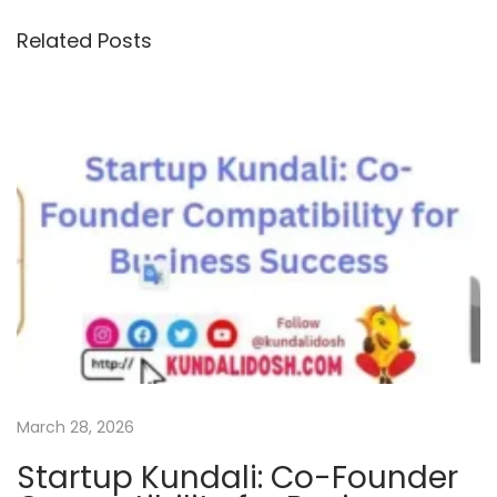
o
2
Related Posts
n
न
व
म्ब
र
2
0
2
3
w
i
t
h
e
March 28, 2026
a
Startup Kundali: Co-Founder
s