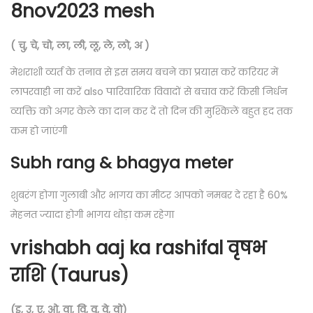
8nov2023 mesh
( चु, चे, चो, ला, ली, लू, ले, लो, अ )
मेशराशी व्यर्त के तनाव से इस समय बचने का प्रयास करें करियर में
लापरवाही ना करें also पारिवारिक विवादों से बचाव करें किसी निर्धन
व्यक्ति को अगर केले का दान कर दें तो दिन की मुश्किलें बहुत हद तक
कम हो जाएंगी
Subh rang & bhagya meter
शुबरंग होगा गुलाबी और भागय का मीटर आपको नमबर दे रहा है 60%
मेहनत ज्यादा होगी भागय थोड़ा कम रहेगा
vrishabh aaj ka rashifal वृषभ
राशि (Taurus)
(इ, उ, ए, ओ, वा, वि, वू, वे, वो)