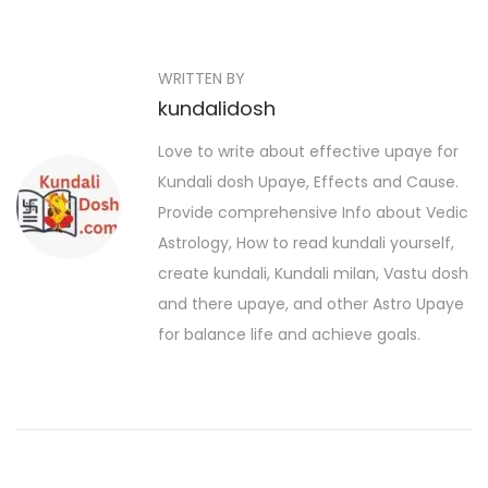
r
प्ता
o
e
हि
s
WRITTEN BY
v
क
kundalidosh
i
रा
t
o
शि
Love to write about effective upaye for
n
u
फ
Kundali dosh Upaye, Effects and Cause.
a
s
ल
Provide comprehensive Info about Vedic
p
:
v
Astrology, How to read kundali yourself,
o
0
create kundali, Kundali milan, Vastu dosh
i
s
6
and there upaye, and other Astro Upaye
t
g
न
for balance life and achieve goals.
:
व
a
म्ब
t
र
से
i
1