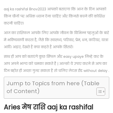
s
v
s
o
t
e
t
aaj ka rashifal 8nov2023 आपको बताएगा कि आज के दिन आपको
n
e
m
e
किन चीजों पर अधिक ध्यान देना चाहिए और किनसे बचने की कोशिश
d
b
d
करनी चाहिए।
o
e
i
आज का राशिफल आपके लिए आपके जीवन के विभिन्न पहलुओं के बारे
n
r
n
में भविष्यवाणी करता है, जैसे कि स्वास्थ्य, परिवार, प्रेम, धन, करियर, यात्रा
7
आदि। आइए, देखते हैं क्या कहते हैं आपके सितारे।
,
साथ ही आप को बताएंगे कुछ सिंपल और easy upaye जिन्हे कर के
2
आप अपने भाग्य को चमका सकते है | आल्सो ये उपाए करने से आप का
0
दिन बहोत ही अच्छा गुजर सकता है तो चलिए लेटस रीड without delay .
2
3
Jump to Topics from here (Table
of Content)
Aries मेष राशि aaj ka rashifal