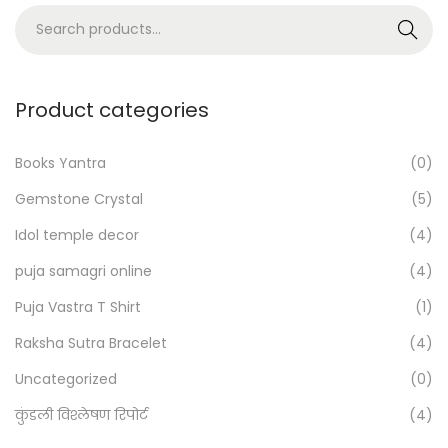
S
Search
e
a
r
Product categories
c
h
Books Yantra
(0)
f
Gemstone Crystal
(5)
o
Idol temple decor
(4)
r
:
puja samagri online
(4)
>
Puja Vastra T Shirt
(1)
Raksha Sutra Bracelet
(4)
Uncategorized
(0)
कुंडली विश्लेषण रिपोर्ट
(4)