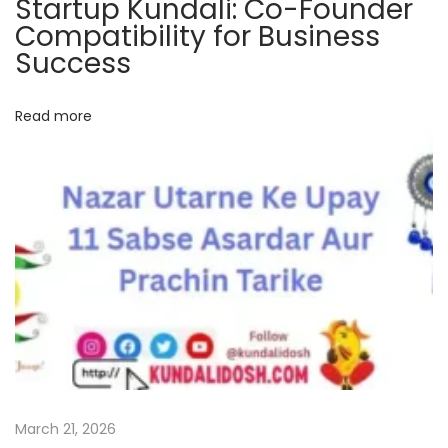
Startup Kundali: Co-Founder
उ
Compatibility for Business
पा
Success
ये
के
Read more
सा
थ
N
मु
e
ख्य
x
द्वा
t
र
p
का
o
वा
s
स्तु
t
:
:
घ
March 21, 2026
र