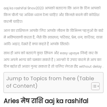
s
v
s
o
t
e
t
aaj ka rashifal 9nov2023 आपको बताएगा कि आज के दिन आपको
n
e
m
e
किन चीजों पर अधिक ध्यान देना चाहिए और किनसे बचने की कोशिश
d
b
d
करनी चाहिए।
o
e
i
आज का राशिफल आपके लिए आपके जीवन के विभिन्न पहलुओं के बारे
n
r
n
में भविष्यवाणी करता है, जैसे कि स्वास्थ्य, परिवार, प्रेम, धन, करियर, यात्रा
8
आदि। आइए, देखते हैं क्या कहते हैं आपके सितारे।
,
साथ ही आप को बताएंगे कुछ सिंपल और easy upaye जिन्हे कर के
2
आप अपने भाग्य को चमका सकते है | आल्सो ये उपाए करने से आप का
0
दिन बहोत ही अच्छा गुजर सकता है तो चलिए लेटस रीड without delay .
2
3
Jump to Topics from here (Table
of Content)
Aries मेष राशि aaj ka rashifal