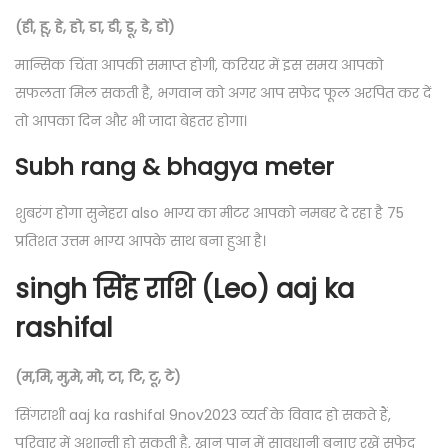
(ही, हू, हे, हो, डा, डी, डू, डे, डो)
मान्सिक चिंता आपकी समाप्त होगी, करियर में इस समय आपको
सफलता मिल सकती है, भगवान को अगर आप सफेद फूल अरपित कर दें
तो आपका दिन और भी जादा बेहतर होगा।
Subh rang & bhagya meter
शुबरंग होगा सुनेहरा also भाग्य का मीटर आपको नमबर दे रहा है 75
प्रतिशत उत्तम भाग्य आपके साथ बना हुआ है।
singh सिंह राशि (Leo) aaj ka
rashifal
(म,मि, मु,मे, मो, टा, टि, टू, टे)
सिंगराशी aaj ka rashifal 9nov2023 व्यर्त के विवाद हो सकते हैं,
परिवार में अशान्ती हो सकती है, खान पान में सावधानी बनाए रखें सफेद