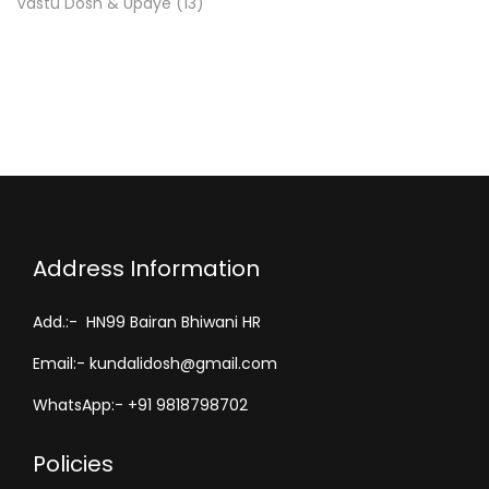
Vastu Dosh & Upaye
(13)
Address Information
Add.:- HN99 Bairan Bhiwani HR
Email:- kundalidosh@gmail.com
WhatsApp:- +91 9818798702
Policies