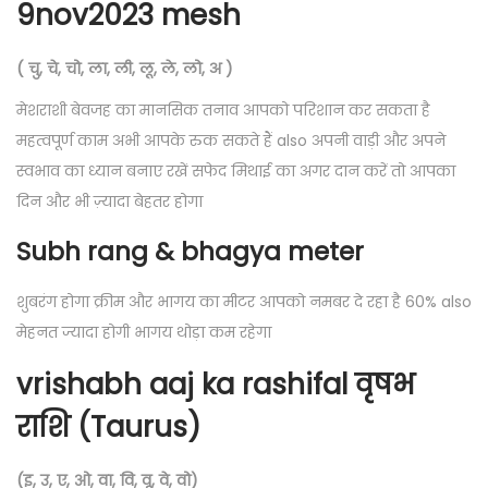
9nov2023 mesh
( चु, चे, चो, ला, ली, लू, ले, लो, अ )
मेशराशी बेवजह का मानसिक तनाव आपको परिशान कर सकता है
महत्वपूर्ण काम अभी आपके रुक सकते हैं also अपनी वाड़ी और अपने
स्वभाव का ध्यान बनाए रखें सफेद मिथाई का अगर दान करें तो आपका
दिन और भी ज़्यादा बेहतर होगा
Subh rang & bhagya meter
शुबरंग होगा क्रीम और भागय का मीटर आपको नमबर दे रहा है 60% also
मेहनत ज्यादा होगी भागय थोड़ा कम रहेगा
vrishabh aaj ka rashifal वृषभ
राशि (Taurus)
(इ, उ, ए, ओ, वा, वि, वू, वे, वो)