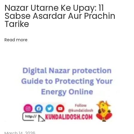
Nazar Utarne Ke Upay: 11
की
Sabse Asardar Aur Prachin
शां
Tarike
ति
के
लि
Read more
ए
ज
रू
र
चे
क
क
रे
?
March 14, 2026