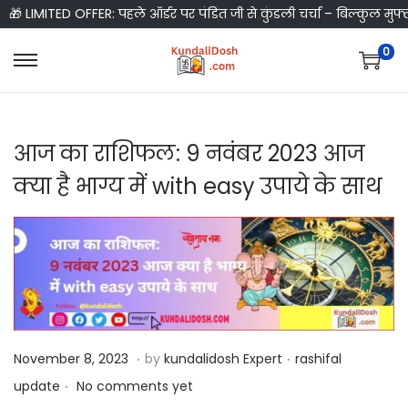
🎁 LIMITED OFFER: पहले ऑर्डर पर पंडित जी से कुंडली चर्चा – बिल्कुल मुफ्
0
S
S
k
k
i
i
आज का राशिफल: 9 नवंबर 2023 आज
p
p
t
t
क्या है भाग्य में with easy उपाये के साथ
o
o
n
c
a
o
v
n
i
t
g
e
.
.
a
n
P
N
P
November 8, 2023
by
kundalidosh Expert
rashifal
t
t
.
o
o
o
update
No comments yet
i