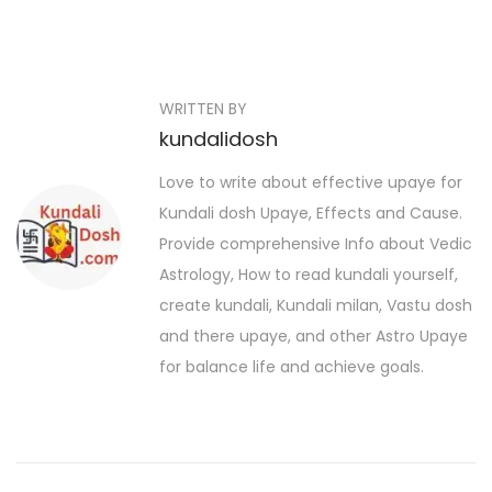
P
P
आ
r
ज
o
e
का
s
WRITTEN BY
v
रा
kundalidosh
i
शि
t
o
फ
Love to write about effective upaye for
n
u
ल
Kundali dosh Upaye, Effects and Cause.
a
s
:
Provide comprehensive Info about Vedic
p
8
v
Astrology, How to read kundali yourself,
o
न
create kundali, Kundali milan, Vastu dosh
i
s
वं
and there upaye, and other Astro Upaye
t
g
ब
for balance life and achieve goals.
:
र
a
2
t
0
2