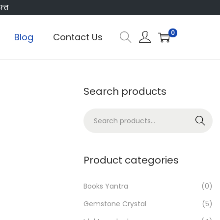
फ्त
0
Blog
Contact Us
Search products
S
Search
e
a
r
Product categories
c
h
Books Yantra
(0)
f
Gemstone Crystal
(5)
o