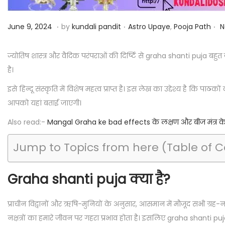
i
o
.
.
.
P
J
P
June 9, 2024
by
kundali pandit
Astro Upaye
,
Pooja Path
N
n
o
u
o
s
n
s
ज्योतिष शास्त्र और वैदिक परंपराओं की दिर्ष्टि से graha shanti puja बहुत ज
t
e
t
है।
e
9
e
इसे हिन्दू संस्कृति में विशेष महत्व प्राप्त है। इस लेख का उद्देश्य है कि पाठको
d
,
d
आपको यहां बताई जाएगी।
o
2
i
Also read:-
Mangal Graha ke bad effects के लक्षण और बीज मंत्र के उपा
n
0
n
2
Jump to Topics from here (Table of 
4
Graha shanti puja क्या है?
प्राचीन विद्वानों और ऋषि-मुनियों के अनुसार, आसमान में मौजूद सभी ग्रह-नक
नक्षत्रों का हमारे जीवन पर गहरा प्रभाव होता है। इसलिए graha shanti puja