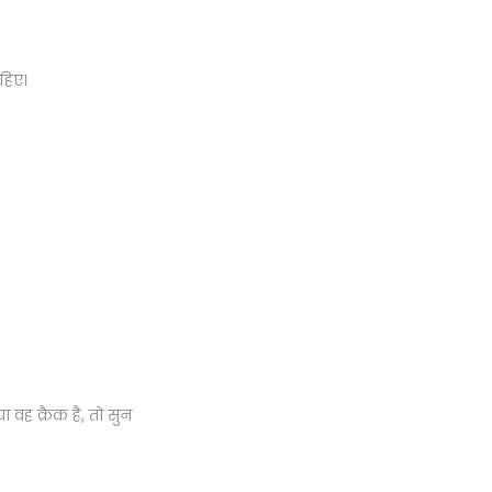
ाहिए।
 या वह क्रैक है, तो सुन