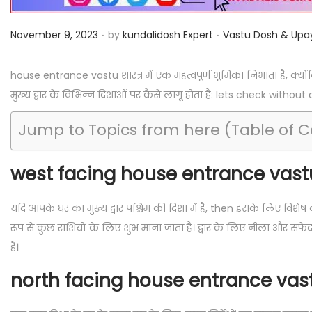
i
o
.
.
P
P
November 9, 2023
by
kundalidosh Expert
Vastu Dosh & Upa
n
o
o
s
s
house entrance vastu शास्त्र में एक महत्वपूर्ण भूमिका निभाता है, क्योंक
t
t
मुख्य द्वार के विभिन्न दिशाओं पर कैसे लागू होता है: lets check without
e
e
Jump to Topics from here (Table of 
d
d
o
i
west facing house entrance vast
n
n
यदि आपके घर का मुख्य द्वार पश्चिम की दिशा में है, then इसके लिए विशेष 
रूप से कुछ राशियों के लिए शुभ माना जाता है। द्वार के लिए नीला और सफेद 
है।
north facing house entrance vas