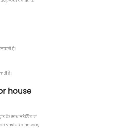
ं उत्कृष्टता का प्रतीक
 सकती है।
कती है।
or house
द्वार के साथ संरेखित न
 house vastu ke anusar,