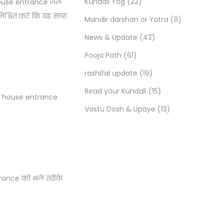
Kundali Yog
(22)
ng house entrance जल
िश्चित करें कि यह साफ़
Mandir darshan or Yatra
(8)
News & Update
(43)
Pooja Path
(61)
rashifal update
(19)
Read your Kundali
(15)
 east house entrance
Vastu Dosh & Upaye
(13)
Entrance को भले तरीके