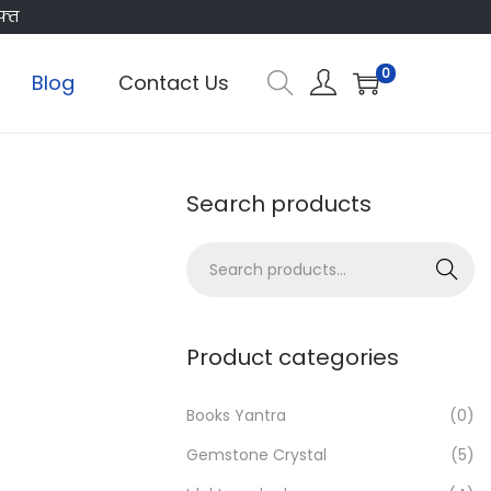
फ्त
0
Blog
Contact Us
Search products
S
Search
e
a
r
Product categories
c
h
Books Yantra
(0)
f
Gemstone Crystal
(5)
o