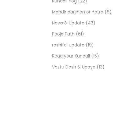
Kundali Yog
(22)
Mandir darshan or Yatra
(8)
News & Update
(43)
Pooja Path
(61)
rashifal update
(19)
Read your Kundali
(15)
Vastu Dosh & Upaye
(13)