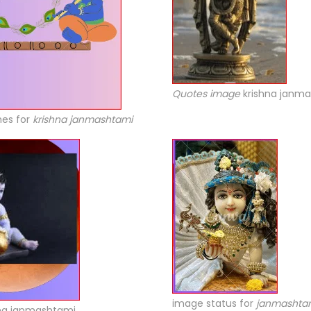
Quotes image
krishna janm
hes for
krishna janmashtami
image status for
janmashta
na janmashtami