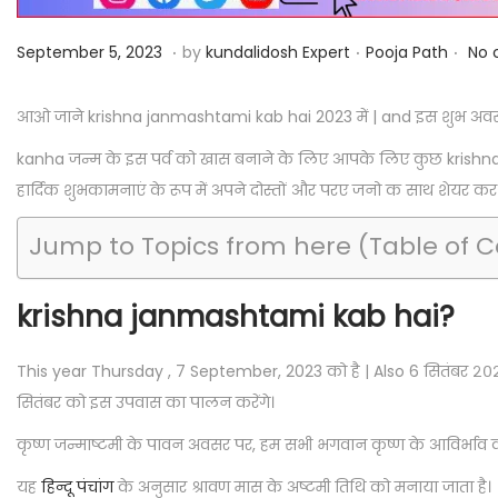
i
o
.
.
.
P
S
P
September 5, 2023
by
kundalidosh Expert
Pooja Path
No 
n
o
e
o
s
p
s
आओ जाने krishna janmashtami kab hai 2023 में | and इस शुभ अवसर पर 
t
t
t
kanha जन्म के इस पर्व को खास बनाने के लिए आपके लिए कुछ krishna 
e
e
e
हार्दिक शुभकामनाएं के रूप में अपने दोस्तों और परए जनो क साथ शेयर कर 
d
m
d
o
b
i
Jump to Topics from here (Table of 
n
e
n
r
krishna janmashtami kab hai?
5
,
This year Thursday , 7 September, 2023 को है | Also 6 सितंबर २०२
2
सितंबर को इस उपवास का पालन करेंगे।
0
कृष्ण जन्माष्टमी के पावन अवसर पर, हम सभी भगवान कृष्ण के आविर्भाव को
2
3
यह
हिन्दू पंचांग
के अनुसार श्रावण मास के अष्टमी तिथि को मनाया जाता है।