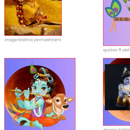
image
Krishna janmashtami
quotes व wis
images
krish