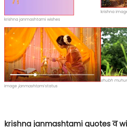
krishna imag
krishna janmashtami wishes
shubh muhur
image
janmashtami
status
krishna janmashtami quotes व w