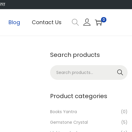
फ्त
0
Blog
Contact Us
Search products
S
Search
e
a
r
Product categories
c
h
Books Yantra
(0)
f
Gemstone Crystal
(5)
o