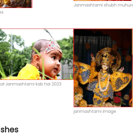
Janmashtami shubh muhur
es
at
Janmashtami kab hai 2023
janmashtami image
ishes