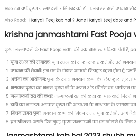
Also इस वर्ष, कृष्ण जन्माष्टमी 7 सितंबर को होगा, जब हम सभी उपवास औ
Also Read:-
Hariyali Teej kab hai ? Jane Hariyali teej date and P
krishna janmashtami Fast Pooja 
कृष्ण जन्माष्टमी के Fast Pooja vidhi की एक सामान्य प्रक्रिया होती है, 
पूजा स्थल की सजावट:
पूजा स्थल को साफ-सफाई करें और उसे भगवान कृष्
उपवास की तैयारी:
इस व्रत के दौरान आपको निराहार रहना होता है, इसलि
अर्चना का आयोजन:
पूजा के समय भगवान कृष्ण के लिए फूल, तुलसी पत्ते, 
भगवान कृष्ण का भजन:
कृष्ण जी के भजन और कीर्तन का आयोजन करे
जन्माष्टमी व्रत की कथा:
जन्माष्टमी व्रत की कथा का पाठ करें, जिसमें 
रात्रि का जागरण:
भगवान कृष्ण की आराधना के साथ रात के जागरण का
मिधन समय पूजा:
भगवान कृष्ण की मिधन समय पूजा करें और उन्हें नैवेद्य
व्रत खोलना:
अगले दिन सुबह कृष्ण जन्माष्टमी का व्रत खोलने के लिए उपव
Janmashtami kab hai 2023 shubh m