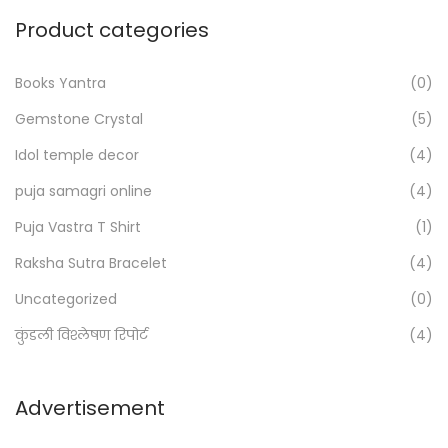
r
g
Product categories
c
f
h
r
Books Yantra
(0)
f
e
Gemstone Crystal
(5)
o
e
Idol temple decor
(4)
r
n
:
o
puja samagri online
(4)
>
w
Puja Vastra T Shirt
(1)
Raksha Sutra Bracelet
(4)
Uncategorized
(0)
कुंडली विश्लेषण रिपोर्ट
(4)
Advertisement