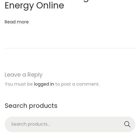
Energy Online
o
r
Read more
:
k
n
o
w
e
Leave a Reply
v
You must be
logged in
to post a comment.
e
r
y
Search products
t
S
h
Search
e
i
a
n