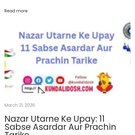
h
Read more
i
c
h
e
c
k
n
o
w
N
A
e
u
March 21, 2026
x
s
Nazar Utarne Ke Upay: 11
t
p
Sabse Asardar Aur Prachin
p
i
o
c