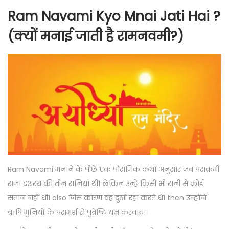
Ram Navami Kyo Mnai Jati Hai ?
(क्यों मनाई जाती है रामनवमी?)
Ram Navami मनाने के पीछे एक पौराणिक कथा अनुसार जब पराक्रमी
राजा दशरथ की तीन रानियां थी। लेकिन उन्हें किसी भी रानी से कोई
संतान नहीं थी। also जिस कारण वह दुखी रहा करते थे। then उन्होंने
ऋषि मुनियों के परामर्श से पुत्रेष्टि यज्ञ करवाया।