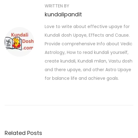
s
WRITTEN BY
v
h
kundalipandit
i
i
t
o
N
Love to write about effective upaye for
n
u
a
Kundali dosh Upaye, Effects and Cause.
a
s
m
Provide comprehensive Info about Vedic
p
e
v
Astrology, How to read kundali yourself,
o
C
create kundali, Kundali milan, Vastu dosh
i
s
h
and there upaye, and other Astro Upaye
t
g
a
for balance life and achieve goals.
:
r
a
t
t
I
n
i
H
o
i
Related Posts
n