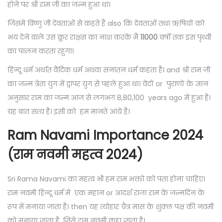
होने पर श्री राम जी का जन्म हुआ था।
जिसमें विष्णु जी देवताओं से कहते हैं also कि देवताओं तथा ऋषियों को
भय देने वाले उस क्रूर राक्षस का नाश करके मैं
11000
वर्षों तक इस पृथ्वी
का पालन करता रहुगा।
हिन्दू धर्म अर्थात वैदिक धर्म अथवा सनातन धर्म कहता है। and श्री राम जी
का जन्म त्रेता युग में द्वापर युग से पहले हुआ था। वेदों or पुराणों के ज्ञान
अनुसार राम का जन्म आज से लगभग 8,80,100 years ago में हुआ है।
यह बात सत्य है। इसी को हम मानते आये है।
Ram Navami Importance 2024
(राम नवमी महत्व 2024)
Sri Rama Navami का महत्व भी हम राम भक्तो को पता होना चाहिए।
राम नवमी हिन्दू धर्म में एक महान or आदर्श राजा राम के जन्मदिन के
रूप में मनाया जाता है। then यह त्योहार चैत्र मास के शुक्ल पक्ष की नवमी
को मनाया जाता है, जिसे राम नवमी कहा जाता है।