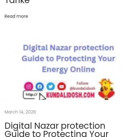
Tarike
s
i
t
o
Read more
:
u
s
Y
o
g
a
C
a
l
c
u
March 14, 2026
l
Digital Nazar protection
a
Guide to Protecting Your
t