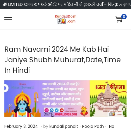
🎁 LIMITED OFFER: पहले ऑर्डर पर पंडित जी से कुंडली चर्चा – बिल्कुल मुफ्
0
S
S
k
k
i
i
Ram Navami 2024 Me Kab Hai
p
p
t
t
Janiye Shubh Muhurat,Date,Time
o
o
In Hindi
n
c
a
o
v
n
i
t
g
e
a
n
t
t
.
.
.
P
F
P
February 3, 2024
by
kundali pandit
Pooja Path
No
i