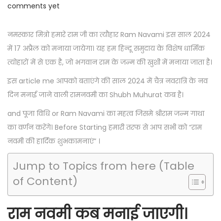
o
e
o
comments yet
o
s
b
s
n
t
r
t
नमस्कार मित्रो हमारे राम जी का त्यौहार Ram Navami इस साल 2024
e
u
e
में 17 अप्रैल को मनाया जायेगा। यह हम हिन्दू समुदाय के विशेष धार्मिक
d
a
d
त्योहारों में से एक है, जो भगवान राम के जन्म की खुशी में मनाया जाता है।
o
r
i
इस article me आपको बताएंगे की साल 2024 में चैत्र नवरात्रि के नव
n
y
n
दिन मनाई जाने वाली रामनवमी का Shubh Muhurat कब है।
3
and पूजा विधि or Ram Navami का महत्व जिसमे श्रीराम जन्म गाथा
,
का वर्णन करेंगे। Before Starting हमारी तरफ से आप सभी को “राम
2
नवमी की हार्दिक शुभकामनाएं” ।
0
2
Jump to Topics from here (Table
4
of Content)
राम नवमी कब मनाई जाएगी।