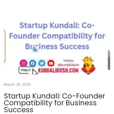
n
d
i
/
E
n
g
l
i
s
h
&
M
March 28, 2026
a
Startup Kundali: Co-Founder
r
Compatibility for Business
a
Success
t