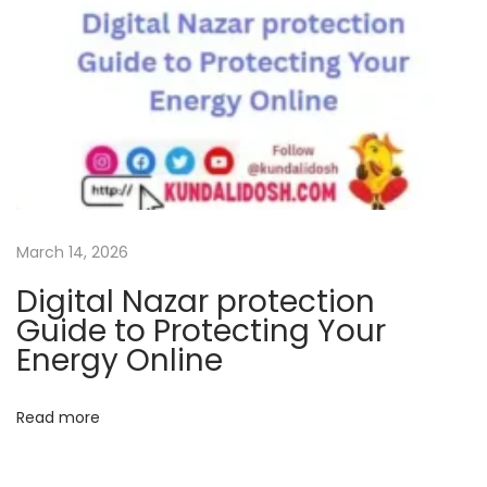
:
r
A
y
o
d
h
y
a
j
March 14, 2026
i
Digital Nazar protection
L
Guide to Protecting Your
a
Energy Online
t
e
Read more
s
t