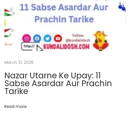
n
l
i
n
e
n
o
w
March 21, 2026
N
R
Nazar Utarne Ke Upay: 11
e
a
Sabse Asardar Aur Prachin
x
m
Tarike
t
M
p
a
o
n
Read more
s
d
t
i