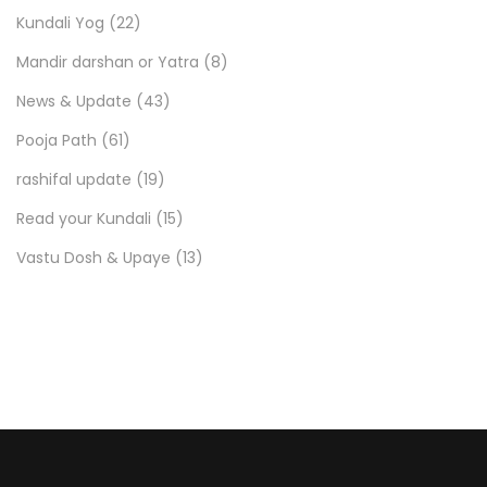
Kundali Yog
(22)
Mandir darshan or Yatra
(8)
News & Update
(43)
Pooja Path
(61)
rashifal update
(19)
Read your Kundali
(15)
Vastu Dosh & Upaye
(13)