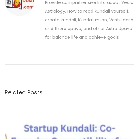
a
s
a
Provide comprehensive Info about Vedic
p
m
v
Astrology, How to read kundali yourself,
o
K
create kundali, Kundali milan, Vastu dosh
i
s
u
and there upaye, and other Astro Upaye
t
g
n
for balance life and achieve goals.
:
d
a
a
t
l
i
i
a
o
n
Related Posts
n
a
l
y
s
i