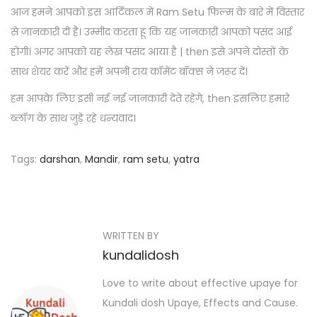
आज हमने आपको इस आर्टिकल में Ram Setu फिल्म के बारे में विस्तार
से जानकारी दी है। उम्मीद करता हूं कि यह जानकारी आपको पसंद आई
होगी। अगर आपको यह लेख पसंद आया है | then इसे अपने दोस्तों के
साथ शेयर करें और हमें अपनी राय कॉमेंट बॉक्स ने जरूर दें।
हम आपके लिए इसी नई नई जानकारी देते रहेंगे, then इसलिए हमारे
ब्लॉग के साथ जुड़े रहे धन्यवाद।
Tags
:
darshan
,
Mandir
,
ram setu
,
yatra
P
P
F
r
r
o
e
e
s
WRITTEN BY
v
e
kundalidosh
i
J
t
o
a
Love to write about effective upaye for
n
u
n
Kundali dosh Upaye, Effects and Cause.