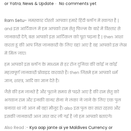
.
o
a
o
or Yatra
,
News & Update
No comments yet
o
s
n
s
n
t
u
t
Ram Setu-
नमस्कार दोस्तों आपका हमारे हिंदी ब्लॉग में स्वागत है |
e
a
e
and इस आर्टिकल में हम आपको राम सेतु फिल्म के बारे में विस्तार से
d
r
d
जानकारी देंगे, बस आपको इस आर्टिकल को पूरा पढ़ना है | then आशा
o
y
i
करता हूं की आप जिस जानकारी के लिए यहां आए है वह आपको इस लेख
n
2
n
में मिल जाए।
0
हम आपको इस ब्लॉग के माध्यम से हर रोज दुनिया की कोई न कोई
,
महत्वपूर्ण जानकारी प्रोवाइड करवाते हैं। then जिसमे हम आपको धर्म
2
ज्ञान, शास्त्र, आदि का ज्ञान देते है।
0
जैसे की हम जानते है और पुराने समय से पढ़ते आए है की राम सेतु को
2
भगवान राम और इनकी वानर सेना ने लंका ने जाने के लिए एक पुल
4
बनाया था जो आज भी वहां मौजूद हैं। also इस पुल का सारा रहस्य और
इसकी जानकारी आज ज्ञात कर ली गई है जो हम आपको बताएंगे।
Also Read :-
Kya aap jante ai ye Maldives Currency or