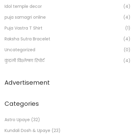
o
Idol temple decor
(4)
r
:
puja samagri online
(4)
>
Puja Vastra T Shirt
(1)
Raksha Sutra Bracelet
(4)
Uncategorized
(0)
कुंडली विश्लेषण रिपोर्ट
(4)
Advertisement
Categories
Astro Upaye
(32)
Kundali Dosh & Upaye
(23)