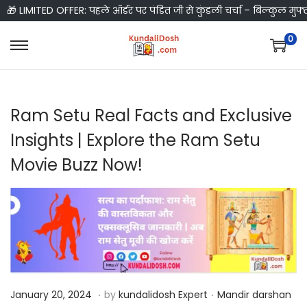
🎁 LIMITED OFFER: पहले ऑर्डर पर पंडित जी से कुंडली चर्चा – बिल्कुल मुफ्
0
S
S
k
k
i
i
Ram Setu Real Facts and Exclusive
p
p
t
t
Insights | Explore the Ram Setu
o
o
Movie Buzz Now!
n
c
a
o
v
n
i
t
g
e
a
n
t
t
.
.
P
J
P
January 20, 2024
by
kundalidosh Expert
Mandir darshan
i