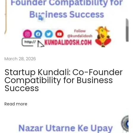
s
g
e
t
j
a
n
a
March 28, 2026
m
Startup Kundali: Co-Founder
k
Compatibility for Business
u
Success
n
d
Read more
l
i
o