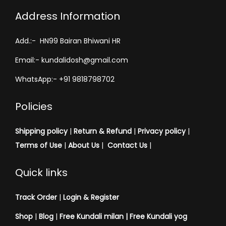
Address Information
Add.:- HN99 Bairan Bhiwani HR
Email:- kundalidosh@gmail.com
WhatsApp:- +91 9818798702
Policies
Shipping policy
|
Return & Refund
|
Privacy policy
|
Terms of Use
|
About Us
|
Contact Us
|
Quick links
Track Order
|
Login & Register
Shop
|
Blog
|
Free Kundali milan |
Free Kundali yog