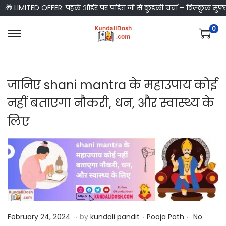
🎁 LIMITED OFFER: पहले ऑर्डर पर पंडित जी से कुंडली चर्चा – बिल्कुल मुफ्
0
S
S
k
k
i
i
जानिए shani mantra के महाउपाय कोई
p
p
t
t
नहीं बताएगा नौकरी, धन, और स्वास्थ्य के
o
o
लिए
n
c
a
o
v
n
i
t
g
e
a
n
t
t
.
.
.
P
F
P
February 24, 2024
by
kundali pandit
Pooja Path
No
i