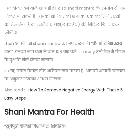
धन दोलत देने वाले शनि ही है। also shani mantra के उपयोग से आप
नौकरी पा सकते है। आपको शनिवार की शाम को एक कटोरी में सरसों
का तेल लेना है or उसमें बाए हाथ(लेफ्ट हैंड ) की मिडिल फिंगर डाल
लीजिए।
then आपने इस shani mantra का जप करना है।
“ॐ शं शनेशचराय
नमः”
इसका जाप कम से कम 108 बार करे। similarly उसी तेल में पीपल
के वृक्ष के नीचे दीपक जलाएं।
so यह प्रयोग केवल तीन शनिवार तक करना है। आपको आपकी योग्यता
के अनुसार रोजगार अवश्य मिलेगा।
Also read :-
How To Remove Negative Energy With These 5
Easy Steps
Shani Mantra For Health
“सूर्यपुत्रो दीर्घदेहो विशालाक्षः शिवप्रियः।