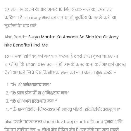
यह मंत्र जप करने के बाद अगले 10 मिनट तक जल का स्पर्श मत
करिएगा हैं। similarly मन्त्र का जप या तो सूर्योदय के पहले करें या
सूर्यास्त के बाद करें।
Also Read:-
Surya Mantra Ko Aasanis Se Sidh Kre Or Jany
Iske Benefits Hindi Me
so आपको शनिदेव को बलवान करना है and उनसे कृपा चाहिए या
चाहते हैं। कि shani dev प्रसन्न हो आपके ऊपर कृपा करें आपको ताकत
दें तो आपको निचे दिए किसी एक मन्त्र का जाप करना सुरु करदे –
“ॐ शं शनेशचराय नमः”
“ॐ प्राम प्रीम प्रौं स शनिश्चराय नमः”
“ॐ शं अभय हस्तआए नमः “
” ऊँ शन्नोदेवीर-भिष्टयऽआपो भवन्तु पीतये। शंय्योरभिस्त्रवन्तुनः॥”
also इनमे पहला मन्त्र shani dev beej mantra है। and दूसरा शनि
देव का तांत्रिक मंत्र or चौथा मंत्र वैदिक मंत्र है। इन मंत्रो का जाप करते