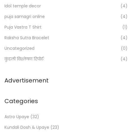
Idol temple decor
(4)
r
u
:
s
puja samagri online
(4)
>
p
Puja Vastra T Shirt
(1)
i
Raksha Sutra Bracelet
(4)
c
Uncategorized
(0)
i
o
कुंडली विश्लेषण रिपोर्ट
(4)
u
s
Advertisement
M
a
h
Categories
u
r
Astro Upaye
(32)
a
Kundali Dosh & Upaye
(23)
t