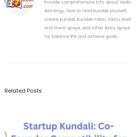
a
Provide comprehensive Info about Vedic
p
K
v
Astrology, How to read kundali yourself,
o
o
create kundali, Kundali milan, Vastu dosh
i
s
n
and there upaye, and other Astro Upaye
t
g
H
for balance life and achieve goals.
:
a
a
i
t
?
N
i
a
o
r
Related Posts
n
a
j
H
o
n
e