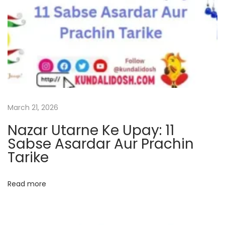
o
o
j
a
V
i
d
March 21, 2026
h
Nazar Utarne Ke Upay: 11
i
Sabse Asardar Aur Prachin
D
Tarike
e
k
h
Read more
e
N
E
e
x