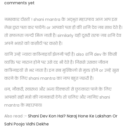
o
e
o
comments yet
o
s
b
s
n
t
r
t
नमस्कार दोस्तों ! shani mantra के अद्भुत महाउपाय आज आप इस
e
u
e
लेख द्वारा पता कर पायेंगे। or आपको पता ही की शनि देव जब साथ देते है।
d
a
d
तो सफलता जल्दी मिल जाती है। similarly यही दूसरी तरफ जब शनि देव
o
r
i
अपने भक्तो को कसौटी पर कस्ते है।
n
y
n
यानि उन्हें ज्यादा कठिनाइयाँ झेलनी पड़ी है। also शनि dev के किसी
2
व्यक्ति पर नाराज होने पर उसे दंड भी देते है। जिससे उसका जीवन
4
कठिनाइयों से भर जाता है। इन सब मुस्किलो से मुक्त होने or उन्हें खुस
,
करने के लिए shani mantra का जाप बहुत जरुरी है।
2
धन, नौकरी, स्वास्थ्य और अन्य दिक्कतों से छुटकारा पाने के लिए
0
आपको सही मंत्रो की जानकारी देंगे। तो चलिए और जानिए shani
2
mantra के महाउपाय।
4
Also read :-
Shani Dev Kon Hai? Naraj Hone Ke Lakshan Or
Sahi Pooja Vidhi Dekhe