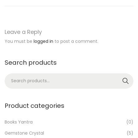
h
I
n
Leave a Reply
v
You must be
logged in
to post a comment.
i
t
a
Search products
t
S
i
Search
e
o
a
n
r
s
Product categories
c
a
h
n
Books Yantra
(0)
f
d
Gemstone Crystal
(5)
o
A