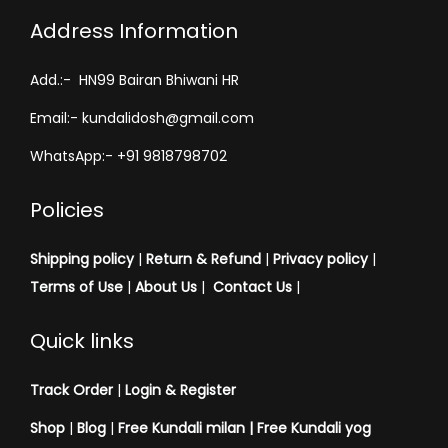
Address Information
Add.:- HN99 Bairan Bhiwani HR
Email:- kundalidosh@gmail.com
WhatsApp:- +91 9818798702
Policies
Shipping policy
|
Return & Refund
|
Privacy policy
|
Terms of Use
|
About Us
|
Contact Us
|
Quick links
Track Order
|
Login & Register
Shop
|
Blog
|
Free Kundali milan |
Free Kundali yog