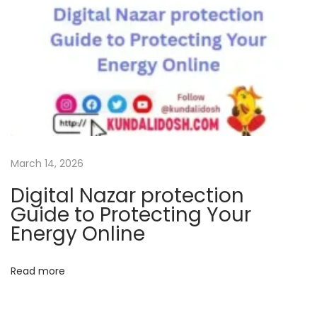
x
p
t
l
p
o
o
r
s
e
t
G
:
r
i
March 14, 2026
h
Digital Nazar protection
a
Guide to Protecting Your
P
Energy Online
r
a
Read more
v
e
s