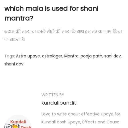
which mala is used for shani
mantra
?
रुद्राक्ष की माला या काले मोती की माला के साथ इस मंत्र का जाप किया
जा सकता है।
Tags
:
Astro upaye
,
astrologer
,
Mantra
,
pooja path
,
sani dev
,
shani dev
P
P
S
r
h
o
e
a
s
WRITTEN BY
v
n
kundalipandit
i
i
t
o
D
Love to write about effective upaye for
n
u
e
Kundali dosh Upaye, Effects and Cause.
s
v