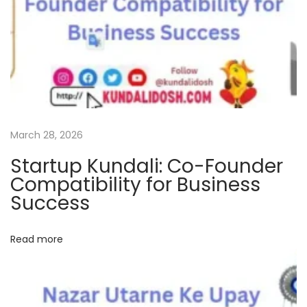
K
e
L
a
k
s
h
March 28, 2026
a
Startup Kundali: Co-Founder
n
Compatibility for Business
O
Success
r
S
Read more
a
h
i
P